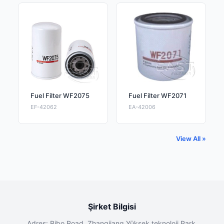
Fuel Filter WF2075
Fuel Filter WF2071
EF-42062
EA-42006
View All »
Şirket Bilgisi
Adres: Bibo Road, Zhangjiang Yüksek teknoloji Park,