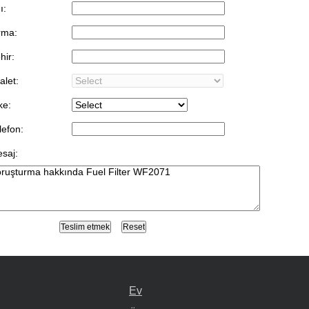
ı:
rma:
hir:
alet:
ke:
lefon:
saj:
Ev