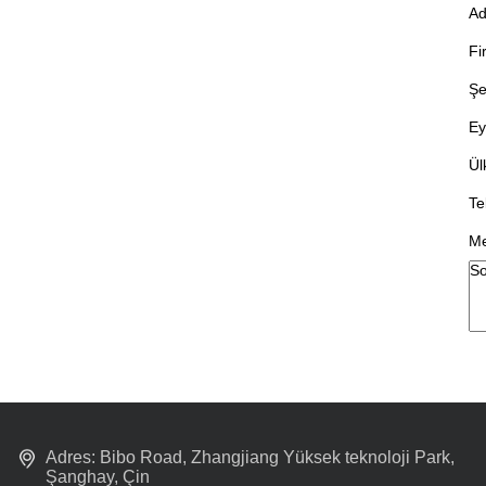
Ad
Fi
Şe
Ey
Ül
Te
Me
Adres: Bibo Road, Zhangjiang Yüksek teknoloji Park,
Şanghay, Çin