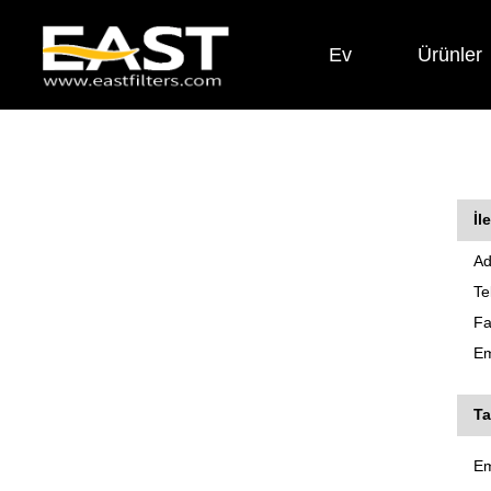
Ev
Ürünler
İl
Ad
Te
Fa
Em
Ta
Em