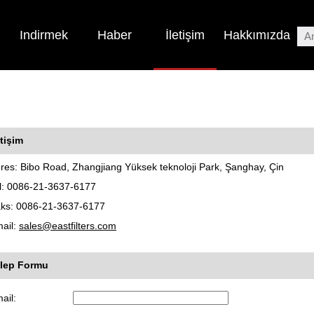
Indirmek
Haber
İletişim
Hakkımızda
etişim
res: Bibo Road, Zhangjiang Yüksek teknoloji Park, Şanghay, Çin
l: 0086-21-3637-6177
ks: 0086-21-3637-6177
ail:
sales@eastfilters.com
lep Formu
ail: